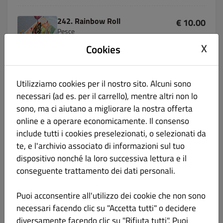
242. Rainbow Roll
€ 10.00
Pesce
X
Cookies
Salmone, avocado con sopra pesce misto
Informazioni sul prodotto
Utilizziamo cookies per il nostro sito. Alcuni sono
necessari (ad es. per il carrello), mentre altri non lo
243.Uramaki Surimi
€ 10.00
sono, ma ci aiutano a migliorare la nostra offerta
online e a operare economicamente. Il consenso
include tutti i cookies preselezionati, o selezionati da
te, e l'archivio associato di informazioni sul tuo
dispositivo nonché la loro successiva lettura e il
244.Super Philadelphia
€ 10.00
conseguente trattamento dei dati personali.
Puoi acconsentire all'utilizzo dei cookie che non sono
necessari facendo clic su "Accetta tutti" o decidere
diversamente facendo clic su "Rifiuta tutti". Puoi