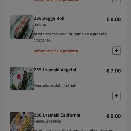
234.Veggy Roll
€ 8.00
Glutine
Arrotolato con verdura , tempura e granella
croccante
Informazioni sul prodotto
235.Uramaki Vegetal
€ 7.00
Avocado,insalata, cetrioli
236.Uramaki California
€ 8.00
Pesce Crostacei
Arrotolato con salsa di tonno, gamberi cotto ed