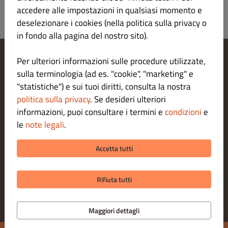
accedere alle impostazioni in qualsiasi momento e
deselezionare i cookies (nella politica sulla privacy o
in fondo alla pagina del nostro sito).
Per ulteriori informazioni sulle procedure utilizzate,
Modifica le impostazioni dei cookie
sulla terminologia (ad es. "cookie", "marketing" e
Contattaci
"statistiche") e sui tuoi diritti, consulta la nostra
Informativa sulla privacy
politica sulla privacy
. Se desideri ulteriori
Termini e condizioni
informazioni, puoi consultare i termini e
condizioni
e
Legal notice
METODI DI PAGAMENTO PER LA CONSEGNA A DOMICILIO
le
note legali
.
Accetta tutti
METODI DI PAGAMENTO PER L' ASPORTO
Rifiuta tutti
© 2026 Ni Sushi
Software gestione ordini e take away fornito da
Maggiori dettagli
DISH